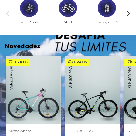
OFERTAS
MTB
HORQUILLA
Novedades
GRATIS
GRATIS
G
Venzo Ahead
SLP 300 PRO
SLP