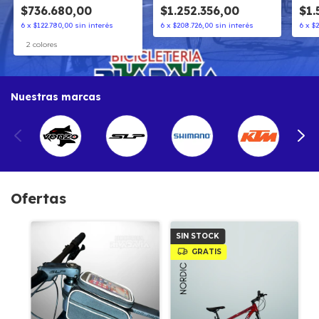
$736.680,00
$1.252.356,00
$1.
6
x
$122.780,00
sin interés
6
x
$208.726,00
sin interés
6
x
$2
2 colores
Nuestras marcas
Ofertas
SIN STOCK
GRATIS