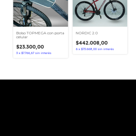
Bolso TOPMEGA con porta
NORDIC 2.0
celular
$442.008,00
$23.300,00
6
x
$73.668,00
sin interés
3
x
$7.766,67
sin interés