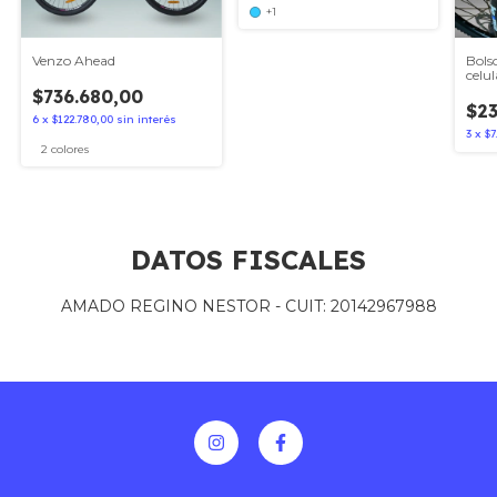
+1
Venzo Ahead
Bols
celul
$736.680,00
$23
6
x
$122.780,00
sin interés
3
x
$7
2 colores
DATOS FISCALES
AMADO REGINO NESTOR - CUIT: 20142967988