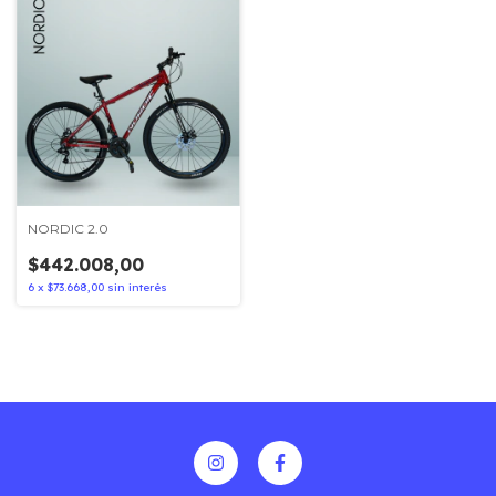
NORDIC 2.0
$442.008,00
6
x
$73.668,00
sin interés