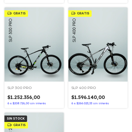
GRATIS
GRATIS
SLP 300 PRO
SLP 400 PRO
$1.252.356,00
$1.596.140,00
6
x
$208.726,00
sin interés
6
x
$266.023,33
sin interés
SIN STOCK
GRATIS