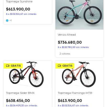
Topmega Sunshine
$613.900,00
6
x
$102.316,67
sin interés
+1
Venzo Ahead
$736.680,00
6
x
$122.780,00
sin interés
2 colores
GRATIS
GRATIS
Topmega Slider BMX
Topmega Flamingo MTB
$638.456,00
$613.900,00
6
x
$106.409,33
sin interés
6
x
$102.316,67
sin interés