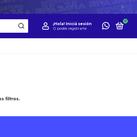
0
¡Hola!
Iniciá sesión
O podés registrarte
 filtros.