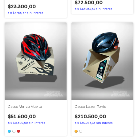
$72.500,00
$23.300,00
6
x
$12.083,33
sin interés
3
x
$7.766,67
sin interés
Casco Venzo Vuelta
Casco Lazer Tonic
$51.600,00
$210.500,00
6
x
$8.600,00
sin interés
6
x
$35.083,33
sin interés