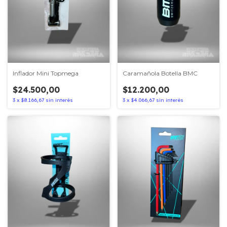
Inflador Mini Topmega
Caramañola Botella BMC
$24.500,00
$12.200,00
3
x
$8.166,67
sin interés
3
x
$4.066,67
sin interés