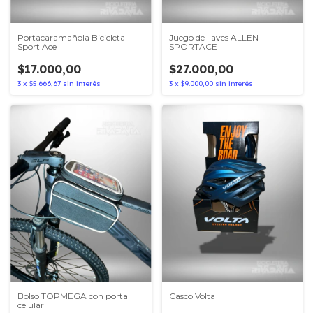
Portacaramañola Bicicleta
Juego de llaves ALLEN
Sport Ace
SPORTACE
$17.000,00
$27.000,00
3
x
$5.666,67
sin interés
3
x
$9.000,00
sin interés
Bolso TOPMEGA con porta
Casco Volta
celular